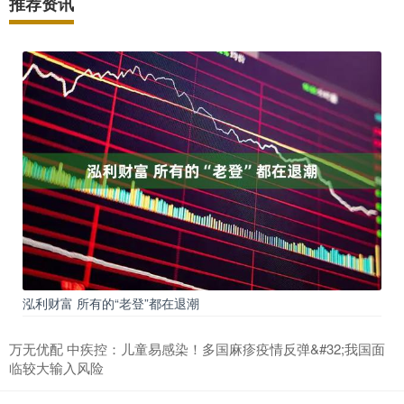
推荐资讯
泓利财富 所有的“老登”都在退潮
万无优配 中疾控：儿童易感染！多国麻疹疫情反弹&#32;我国面
临较大输入风险