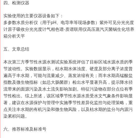
四、检测仪器
实验使用的主要仪器设备如下：
多参数水质分析仪（用于pH、电导率等现场参数）紫外可见分光光度
计原子吸收分光光度计气相色谱-质谱联用仪高压蒸汽灭菌锅生化培养
箱分析天平
五、文章总结
本次第三方季节性水源水测试实验系统评估了目标区域水源水质的季
节波动性。实验数据显示，枯水期水体浊度、硬度及部分离子浓度普
遍高于丰水期，可能与流量减少、蒸发浓缩有关；而丰水期高锰酸盐
指数及微生物指标（如总大肠菌群）检出水平显著升高，提示降水径
流带来的面源污染及水土流失影响加剧。特征污染物在部分点位有季
节性检出。综上所述，该区域季节性水源水质受水文气象条件影响显
著，建议在水源保护与管理中实施季节性差异化监控与处理策略，重
点关注丰水期的有机污染和微生物风险，以及枯水期的盐分与内源污
染累积问题。
六、推荐标准及标准号