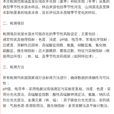
本次检测范围涵盖某区域在丰水期（夏季）和枯水期（冬季）采集的
典型季节性水源水样品。样品来源包括季节性河流、山涧溪流及受降
水影响显著的地表水体，旨在评估其水质随季节变化的特征。
二、检测项目
检测项目依据水源水可能存在的季节性风险设定，主要包括：
感官性状及物理指标：色度、浊度、pH值、电导率。常规化学指标：
总硬度、溶解性总固体、高锰酸盐指数、氨氮、硝酸盐氮、氯化物、
硫酸盐。微生物指标：总大肠菌群、菌落总数。特征污染物指标（根
据周边环境）：铁、锰、及季节性农药残留（如阿特拉津）。
三、检测方法
所有检测均依据国家或行业标准方法进行，确保数据的准确性与可比
性：
pH值、电导率：采用电极法现场测定与实验室复核。浊度、色度：采
用分光光度法。高锰酸盐指数：酸性高锰酸钾滴定法。氨氮：纳氏试
剂分光光度法。金属元素（铁、锰）：原子吸收分光光度法。农药残
留：气相色谱-质谱联用法。微生物指标：多管发酵法及平板计数法。