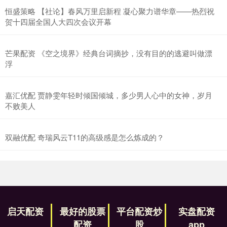
恒盛策略 【社论】春风万里启新程 凝心聚力谱华章——热烈祝
贺十四届全国人大四次会议开幕
芒果配资 《空之境界》经典台词摘抄，没有目的的逃避叫做漂
浮
嘉汇优配 贾静雯年轻时倾国倾城，多少男人心中的女神，岁月
不败美人
双融优配 奇瑞风云T11的高级感是怎么炼成的？
启天配资
最好的股票
平台配资炒
实盘配资
配资
股
app