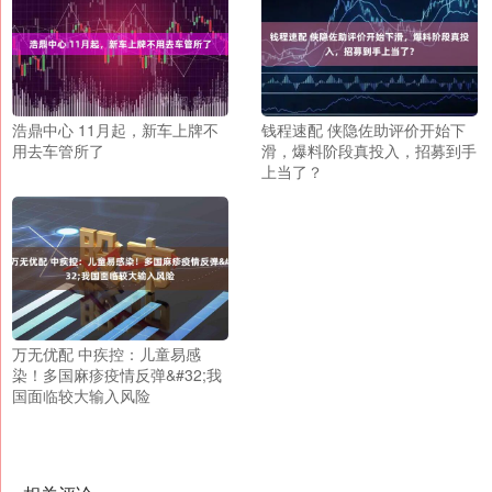
浩鼎中心 11月起，新车上牌不
钱程速配 侠隐佐助评价开始下
用去车管所了
滑，爆料阶段真投入，招募到手
上当了？
万无优配 中疾控：儿童易感
染！多国麻疹疫情反弹&#32;我
国面临较大输入风险