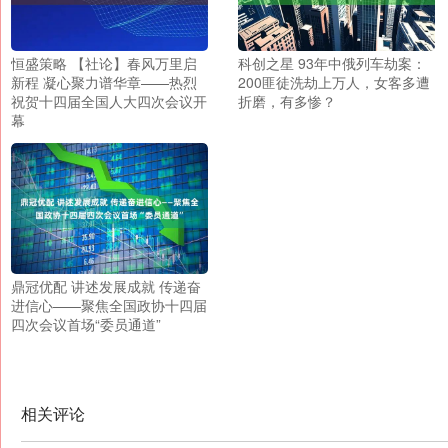
恒盛策略 【社论】春风万里启
科创之星 93年中俄列车劫案：
新程 凝心聚力谱华章——热烈
200匪徒洗劫上万人，女客多遭
祝贺十四届全国人大四次会议开
折磨，有多惨？
幕
鼎冠优配 讲述发展成就 传递奋
进信心——聚焦全国政协十四届
四次会议首场“委员通道”
相关评论