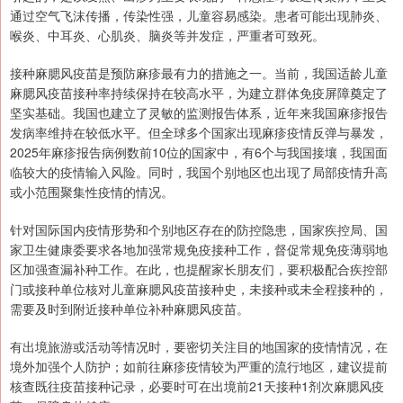
通过空气飞沫传播，传染性强，儿童容易感染。患者可能出现肺炎、
喉炎、中耳炎、心肌炎、脑炎等并发症，严重者可致死。
接种麻腮风疫苗是预防麻疹最有力的措施之一。当前，我国适龄儿童
麻腮风疫苗接种率持续保持在较高水平，为建立群体免疫屏障奠定了
坚实基础。我国也建立了灵敏的监测报告体系，近年来我国麻疹报告
发病率维持在较低水平。但全球多个国家出现麻疹疫情反弹与暴发，
2025年麻疹报告病例数前10位的国家中，有6个与我国接壤，我国面
临较大的疫情输入风险。同时，我国个别地区也出现了局部疫情升高
或小范围聚集性疫情的情况。
针对国际国内疫情形势和个别地区存在的防控隐患，国家疾控局、国
家卫生健康委要求各地加强常规免疫接种工作，督促常规免疫薄弱地
区加强查漏补种工作。在此，也提醒家长朋友们，要积极配合疾控部
门或接种单位核对儿童麻腮风疫苗接种史，未接种或未全程接种的，
需要及时到附近接种单位补种麻腮风疫苗。
有出境旅游或活动等情况时，要密切关注目的地国家的疫情情况，在
境外加强个人防护；如前往麻疹疫情较为严重的流行地区，建议提前
核查既往疫苗接种记录，必要时可在出境前21天接种1剂次麻腮风疫