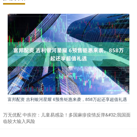
富邦配资 吉利银河星耀 6预售钜惠来袭，858万起还享超值礼遇
万无优配 中疾控：儿童易感染！多国麻疹疫情反弹&#32;我国面
临较大输入风险