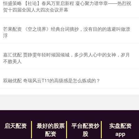
恒盛策略 【社论】春风万里启新程 凝心聚力谱华章——热烈祝
贺十四届全国人大四次会议开幕
芒果配资 《空之境界》经典台词摘抄，没有目的的逃避叫做漂
浮
嘉汇优配 贾静雯年轻时倾国倾城，多少男人心中的女神，岁月
不败美人
双融优配 奇瑞风云T11的高级感是怎么炼成的？
启天配资
最好的股票
平台配资炒
实盘配资
配资
股
app