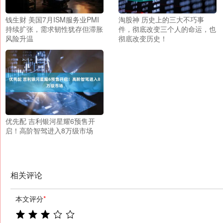
钱生财 美国7月ISM服务业PMI
淘股神 历史上的三大不巧事
持续扩张，需求韧性犹存但滞胀
件，彻底改变三个人的命运，也
风险升温
彻底改变历史！
优先配 吉利银河星耀6预售开
启！高阶智驾进入8万级市场
相关评论
本文评分
*