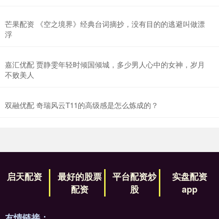
芒果配资 《空之境界》经典台词摘抄，没有目的的逃避叫做漂
浮
嘉汇优配 贾静雯年轻时倾国倾城，多少男人心中的女神，岁月
不败美人
双融优配 奇瑞风云T11的高级感是怎么炼成的？
启天配资
最好的股票
平台配资炒
实盘配资
配资
股
app
友情链接：