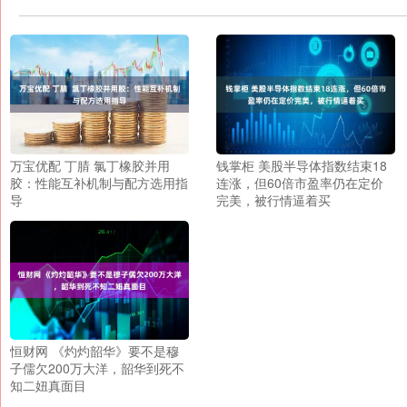
万宝优配 丁腈 氯丁橡胶并用
钱掌柜 美股半导体指数结束18
胶：性能互补机制与配方选用指
连涨，但60倍市盈率仍在定价
导
完美，被行情逼着买
恒财网 《灼灼韶华》要不是穆
子儒欠200万大洋，韶华到死不
知二妞真面目