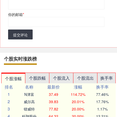
你的邮箱
*
提交评论
个股实时涨跌榜
个股跌幅
个股流入
个股流出
换手率
个股涨幅
排名
名称
最新价
涨幅
换手率
1
N津富
37.49
114.72%
77.46%
2
威尔高
39.83
20.01%
17.76%
3
锴威特
77.82
20.00%
1.17%
4
科翔股份
64.32
20.00%
12.21%