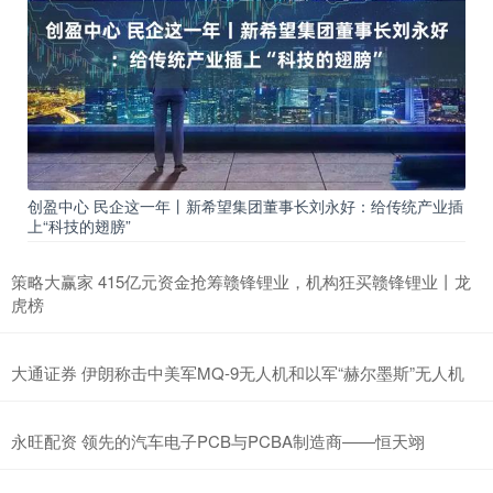
创盈中心 民企这一年丨新希望集团董事长刘永好：给传统产业插
上“科技的翅膀”
策略大赢家 415亿元资金抢筹赣锋锂业，机构狂买赣锋锂业丨龙
虎榜
大通证券 伊朗称击中美军MQ-9无人机和以军“赫尔墨斯”无人机
永旺配资 领先的汽车电子PCB与PCBA制造商——恒天翊