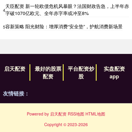
天臣配资 新一轮欧债危机风暴眼？法国财政告急，上半年赤
4
字破1070亿欧元、全年赤字率或冲至8%
容新策略 阳光财险：增厚消费“安全垫”，护航消费新场景
5
启天配资
最好的股票
平台配资炒
实盘配资
配资
股
app
友情链接：
Powered by
启天配资
RSS地图
HTML地图
Copyright
© 2023-2026