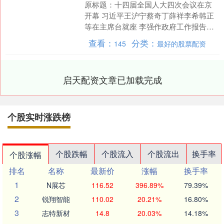
原标题：十四届全国人大四次会议在京
开幕 习近平王沪宁蔡奇丁薛祥李希韩正
等在主席台就座 李强作政府工作报告
赵乐际主持大会 审查“十五五”规划纲要草
查看：
分类：
145
最好的股票配资
案 听取关于生....
启天配资文章已加载完成
个股实时涨跌榜
个股跌幅
个股流入
个股流出
换手率
个股涨幅
排名
名称
最新价
涨幅
换手率
1
N展芯
116.52
396.89%
79.39%
2
锐翔智能
110.02
20.21%
16.80%
3
志特新材
14.8
20.03%
14.18%