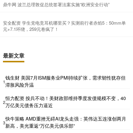
鼎牛网 波兰总理敦促总统签署法案实施“欧洲安全行动”
安全配资 学生党电竞耳机哪里买？实测前行者赤焰5：50mm单
元+7.1环绕，259元卷疯了！
最新文章
钱生财 美国7月ISM服务业PMI持续扩张，需求韧性犹存但
1
滞胀风险升温
恒力配资 按兵不动！美财政部维持季度发债规模不变，40
2
万亿美元债务压力逼近
快牛策略 AMD重挫无碍AI龙头走强：英伟达五连涨创两月
3
新高，美光重返“万亿美元俱乐部”