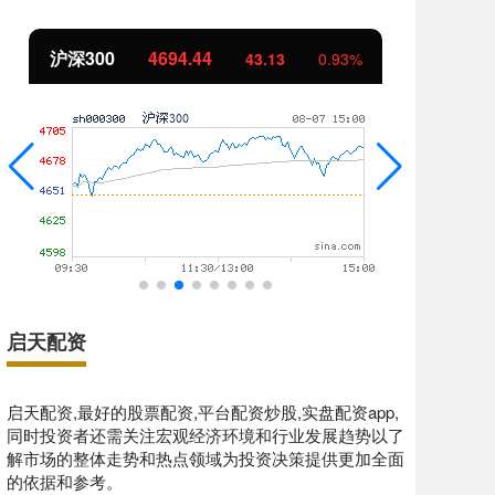
沪深300
4694.44
北
43.13
0.93%
启天配资
启天配资,最好的股票配资,平台配资炒股,实盘配资app,
同时投资者还需关注宏观经济环境和行业发展趋势以了
解市场的整体走势和热点领域为投资决策提供更加全面
的依据和参考。