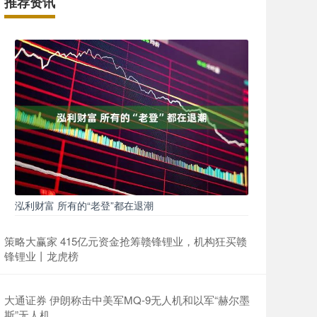
推荐资讯
泓利财富 所有的“老登”都在退潮
策略大赢家 415亿元资金抢筹赣锋锂业，机构狂买赣
锋锂业丨龙虎榜
大通证券 伊朗称击中美军MQ-9无人机和以军“赫尔墨
斯”无人机