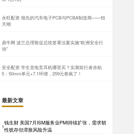
永旺配资 领先的汽车电子PCB与PCBA制造商——恒
天翊
鼎牛网 波兰总理敦促总统签署法案实施“欧洲安全行
动”
安全配资 学生党电竞耳机哪里买？实测前行者赤焰
5：50mm单元+7.1环绕，259元卷疯了！
最新文章
钱生财 美国7月ISM服务业PMI持续扩张，需求韧
1
性犹存但滞胀风险升温