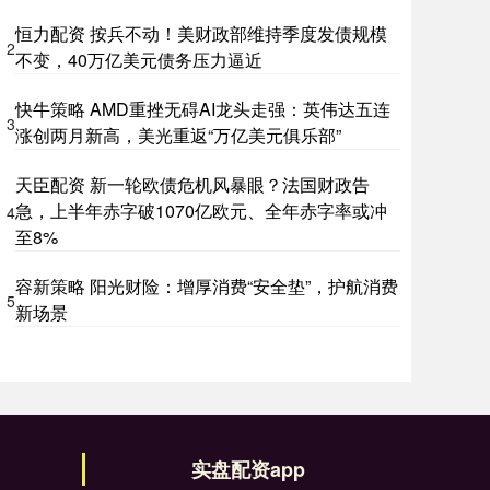
恒力配资 按兵不动！美财政部维持季度发债规模
2
不变，40万亿美元债务压力逼近
快牛策略 AMD重挫无碍AI龙头走强：英伟达五连
3
涨创两月新高，美光重返“万亿美元俱乐部”
天臣配资 新一轮欧债危机风暴眼？法国财政告
急，上半年赤字破1070亿欧元、全年赤字率或冲
4
至8%
容新策略 阳光财险：增厚消费“安全垫”，护航消费
5
新场景
实盘配资app