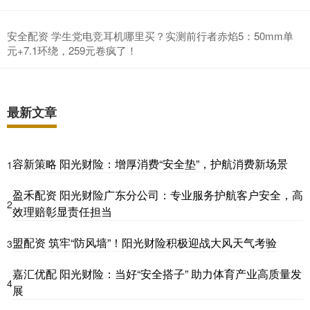
安全配资 学生党电竞耳机哪里买？实测前行者赤焰5：50mm单
元+7.1环绕，259元卷疯了！
最新文章
容新策略 阳光财险：增厚消费“安全垫”，护航消费新场景
1
盈禾配资 阳光财险广东分公司：专业服务护航客户安全，高
2
效理赔彰显责任担当
盟配资 筑牢“防风墙”！阳光财险积极迎战大风天气考验
3
嘉汇优配 阳光财险：当好“安全搭子” 助力体育产业高质量发
4
展