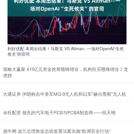
利好优配 本周出结果！马斯克 VS Altman--一场对OpenAI“生死
攸关”的官司
策略大赢家 415亿元资金抢筹赣锋锂业，机构狂买赣锋锂业丨龙
虎榜
大通证券 伊朗称击中美军MQ-9无人机和以军“赫尔墨斯”无人机
永旺配资 领先的汽车电子PCB与PCBA制造商——恒天翊
鼎牛网 波兰总理敦促总统签署法案实施“欧洲安全行动”