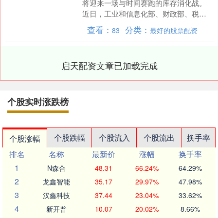
将迎来一场与时间赛跑的库存消化战。
近日，工业和信息化部、财政部、税务
总局三部委联合发布的《关于2026—
查看：
分类：
83
最好的股票配资
2027年减免车辆购置....
启天配资文章已加载完成
个股实时涨跌榜
个股跌幅
个股流入
个股流出
换手率
个股涨幅
排名
名称
最新价
涨幅
换手率
1
N森合
48.31
66.24%
64.29%
2
龙鑫智能
35.17
29.97%
47.98%
3
汉鑫科技
37.44
23.04%
33.62%
4
新开普
10.07
20.02%
8.66%