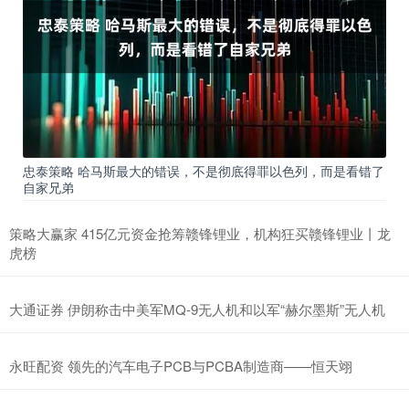
忠泰策略 哈马斯最大的错误，不是彻底得罪以色列，而是看错了
自家兄弟
策略大赢家 415亿元资金抢筹赣锋锂业，机构狂买赣锋锂业丨龙
虎榜
大通证券 伊朗称击中美军MQ-9无人机和以军“赫尔墨斯”无人机
永旺配资 领先的汽车电子PCB与PCBA制造商——恒天翊