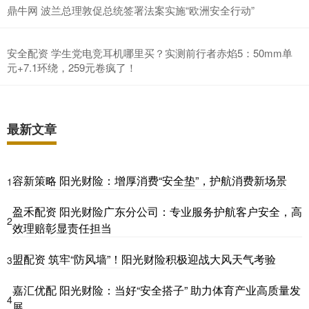
鼎牛网 波兰总理敦促总统签署法案实施“欧洲安全行动”
安全配资 学生党电竞耳机哪里买？实测前行者赤焰5：50mm单
元+7.1环绕，259元卷疯了！
最新文章
容新策略 阳光财险：增厚消费“安全垫”，护航消费新场景
1
盈禾配资 阳光财险广东分公司：专业服务护航客户安全，高
2
效理赔彰显责任担当
盟配资 筑牢“防风墙”！阳光财险积极迎战大风天气考验
3
嘉汇优配 阳光财险：当好“安全搭子” 助力体育产业高质量发
4
展