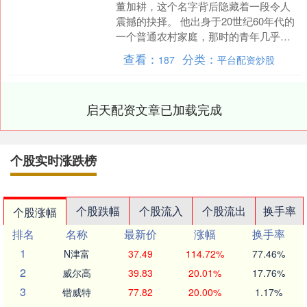
董加耕，这个名字背后隐藏着一段令人
震撼的抉择。 他出身于20世纪60年代的
一个普通农村家庭，那时的青年几乎人
人怀揣同一个梦想——考上大学，尤其
查看：
分类：
187
平台配资炒股
是能进入北京大学，....
启天配资文章已加载完成
个股实时涨跌榜
个股跌幅
个股流入
个股流出
换手率
个股涨幅
排名
名称
最新价
涨幅
换手率
1
N津富
37.49
114.72%
77.46%
2
威尔高
39.83
20.01%
17.76%
3
锴威特
77.82
20.00%
1.17%