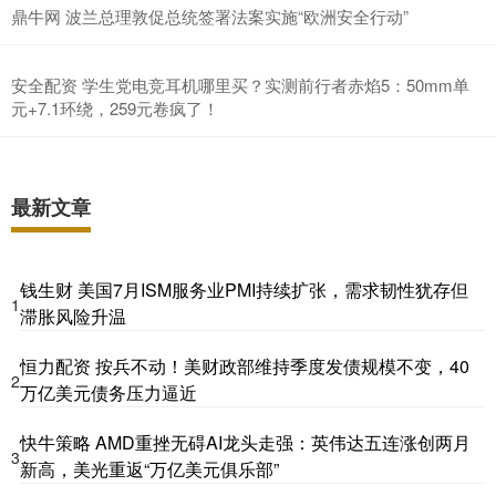
鼎牛网 波兰总理敦促总统签署法案实施“欧洲安全行动”
安全配资 学生党电竞耳机哪里买？实测前行者赤焰5：50mm单
元+7.1环绕，259元卷疯了！
最新文章
钱生财 美国7月ISM服务业PMI持续扩张，需求韧性犹存但
1
滞胀风险升温
恒力配资 按兵不动！美财政部维持季度发债规模不变，40
2
万亿美元债务压力逼近
快牛策略 AMD重挫无碍AI龙头走强：英伟达五连涨创两月
3
新高，美光重返“万亿美元俱乐部”