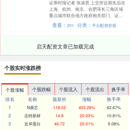
证券时报记者 张淑贤 上交所近期先后在
上海、杭州、南京、合肥等长三角区域
重点城市联合地方政府相关部门、证监
局举办科创板改革“1+6”政策宣介会，旨
查看：
分类：
201
平台配资炒股
在做好科创板改....
启天配资文章已加载完成
个股实时涨跌榜
个股跌幅
个股流入
个股流出
换手率
个股涨幅
排名
名称
最新价
涨幅
换手率
1
N展芯
118.02
403.28%
62.67%
2
志特新材
14.8
20.03%
10.81%
3
近岸蛋白
46.72
20.01%
5.08%