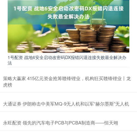
1号配资 战地6安全启动改密码DX报错闪退连接失败最全解决办
法
策略大赢家 415亿元资金抢筹赣锋锂业，机构狂买赣锋锂业丨龙
虎榜
大通证券 伊朗称击中美军MQ-9无人机和以军“赫尔墨斯”无人机
永旺配资 领先的汽车电子PCB与PCBA制造商——恒天翊