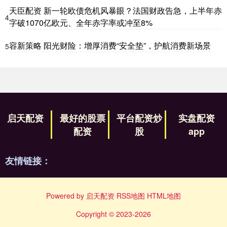
天臣配资 新一轮欧债危机风暴眼？法国财政告急，上半年赤
4
字破1070亿欧元、全年赤字率或冲至8%
容新策略 阳光财险：增厚消费“安全垫”，护航消费新场景
5
启天配资
最好的股票
平台配资炒
实盘配资
配资
股
app
友情链接：
Powered by
启天配资
RSS地图
HTML地图
Copyright
© 2023-2026