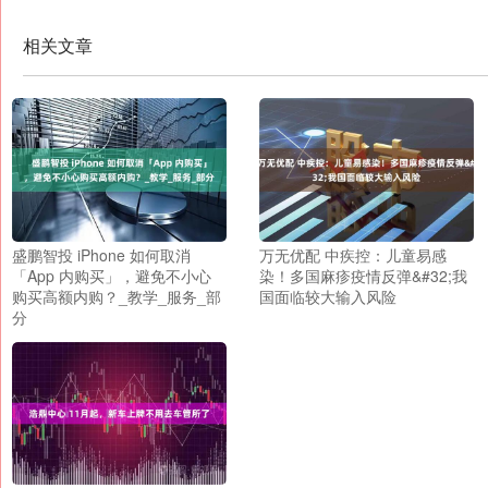
相关文章
盛鹏智投 iPhone 如何取消
万无优配 中疾控：儿童易感
「App 内购买」，避免不小心
染！多国麻疹疫情反弹&#32;我
购买高额内购？_教学_服务_部
国面临较大输入风险
分