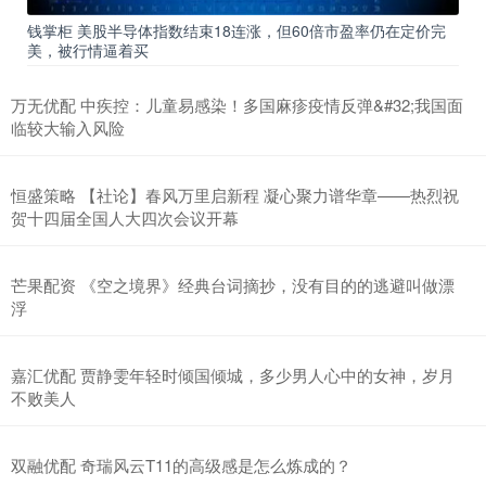
钱掌柜 美股半导体指数结束18连涨，但60倍市盈率仍在定价完
美，被行情逼着买
万无优配 中疾控：儿童易感染！多国麻疹疫情反弹&#32;我国面
临较大输入风险
恒盛策略 【社论】春风万里启新程 凝心聚力谱华章——热烈祝
贺十四届全国人大四次会议开幕
芒果配资 《空之境界》经典台词摘抄，没有目的的逃避叫做漂
浮
嘉汇优配 贾静雯年轻时倾国倾城，多少男人心中的女神，岁月
不败美人
双融优配 奇瑞风云T11的高级感是怎么炼成的？