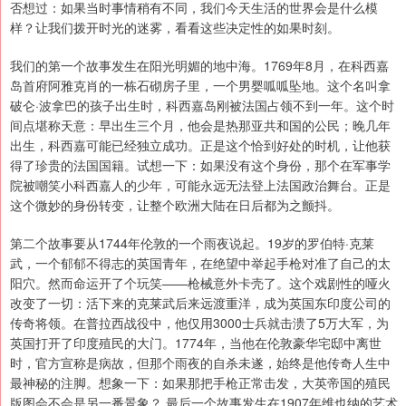
否想过：如果当时事情稍有不同，我们今天生活的世界会是什么模
样？让我们拨开时光的迷雾，看看这些决定性的如果时刻。
我们的第一个故事发生在阳光明媚的地中海。1769年8月，在科西嘉
岛首府阿雅克肖的一栋石砌房子里，一个男婴呱呱坠地。这个名叫拿
破仑·波拿巴的孩子出生时，科西嘉岛刚被法国占领不到一年。这个时
间点堪称天意：早出生三个月，他会是热那亚共和国的公民；晚几年
出生，科西嘉可能已经独立成功。正是这个恰到好处的时机，让他获
得了珍贵的法国国籍。试想一下：如果没有这个身份，那个在军事学
院被嘲笑小科西嘉人的少年，可能永远无法登上法国政治舞台。正是
这个微妙的身份转变，让整个欧洲大陆在日后都为之颤抖。
第二个故事要从1744年伦敦的一个雨夜说起。19岁的罗伯特·克莱
武，一个郁郁不得志的英国青年，在绝望中举起手枪对准了自己的太
阳穴。然而命运开了个玩笑——枪械意外卡壳了。这个戏剧性的哑火
改变了一切：活下来的克莱武后来远渡重洋，成为英国东印度公司的
传奇将领。在普拉西战役中，他仅用3000士兵就击溃了5万大军，为
英国打开了印度殖民的大门。1774年，当他在伦敦豪华宅邸中离世
时，官方宣称是病故，但那个雨夜的自杀未遂，始终是他传奇人生中
最神秘的注脚。想象一下：如果那把手枪正常击发，大英帝国的殖民
版图会不会是另一番景象？ 最后一个故事发生在1907年维也纳的艺术