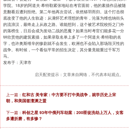
学院。18岁的阿道夫·希特勒紧张地站在考官面前，他的素描作品被随
意翻看后遭到拒绝。第二年他再次尝试，依然铩羽而归。这个打击彻
底改变了他的人生轨迹：从满怀艺术理想的青年，沦落为维也纳街头
的流浪汉，最终走上从政之路。谁能想到，这个被艺术院校拒之门外
的落榜生，日后会成为发动二战的恶魔？如果当时考官们能多花一分
钟欣赏他的建筑素描，如果录取名单上多了一个阿道夫·希特勒的名
字，也许奥斯维辛的惨剧就不会发生，欧洲也不会陷入那场毁灭性的
战争。有时候，一个看似平常的招生决定，其分量竟能重过千军万
马。
发布于：天津市
启天配资提示：文章来自网络，不代表本站观点。
上一篇：
红和古 美专家：中方要不打中美战争，就学历史上宋
朝，和美国签澶渊之盟
下一篇：
科创之星 93年中俄列车劫案：200匪徒洗劫上万人，女客
多遭折磨，有多惨？